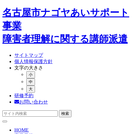
コ
名古屋市ナゴヤあいサポート
ン
テ
事業
ン
ツ
障害者理解に関する講師派遣
へ
ス
キ
サイトマップ
ッ
個人情報保護方針
プ
文字の大きさ
小
中
大
研修予約
お問い合わせ
検索
HOME