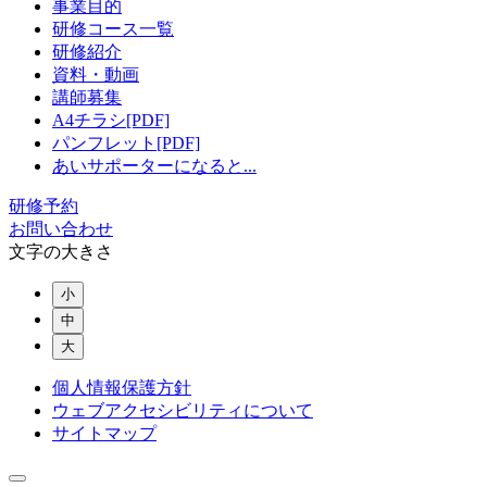
事業目的
研修コース一覧
研修紹介
資料・動画
講師募集
A4チラシ[PDF]
パンフレット[PDF]
あいサポーターになると...
研修予約
お問い合わせ
文字の大きさ
小
中
大
個人情報保護方針
ウェブアクセシビリティについて
サイトマップ