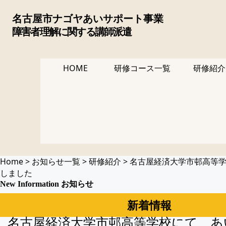
コ
ン
名古屋市ナゴヤあいサポート事業
テ
障害者理解に関する講師派遣
ン
ツ
へ
HOME
研修コース一覧
研修紹介
ス
キッ
プ
Home
>
お知らせ一覧
>
研修紹介
>
名古屋経済大学市邨高等
しました
N
ew Information
お知らせ
新着情報
名古屋経済大学市邨高等学校にて、あ