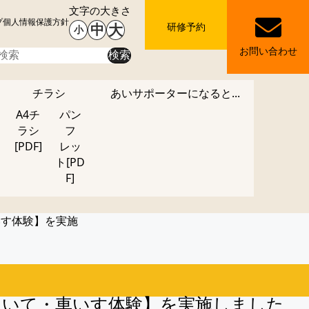
文字の大きさ
プ
個人情報保護方針
研修予約
中
大
小
お問い合わせ
検索
チラシ
あいサポーターになると...
A4チ
パン
ラシ
フ
[PDF]
レッ
ト[PD
F]
いす体験】を実施
ついて・車いす体験】を実施しました