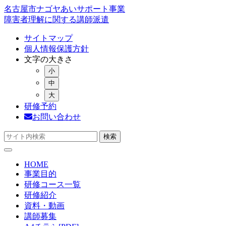
コ
名古屋市ナゴヤあいサポート事業
ン
障害者理解に関する講師派遣
テ
サイトマップ
ン
個人情報保護方針
ツ
文字の大きさ
へ
小
ス
キ
中
ッ
大
プ
研修予約
お問い合わせ
検索
HOME
事業目的
研修コース一覧
研修紹介
資料・動画
講師募集