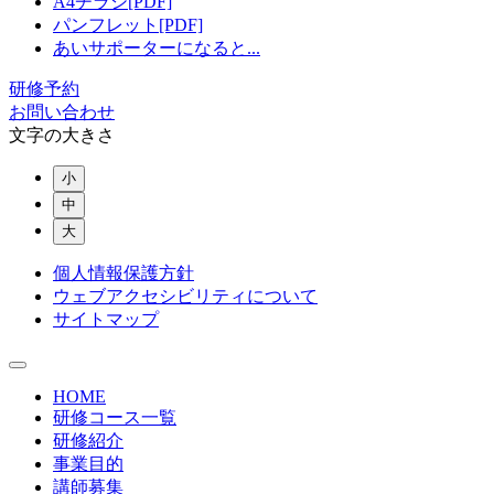
A4チラシ[PDF]
パンフレット[PDF]
あいサポーターになると...
研修予約
お問い合わせ
文字の大きさ
小
中
大
個人情報保護方針
ウェブアクセシビリティについて
サイトマップ
HOME
研修コース一覧
研修紹介
事業目的
講師募集