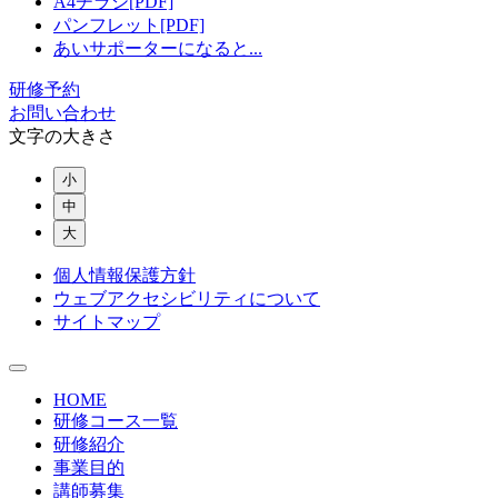
A4チラシ[PDF]
パンフレット[PDF]
あいサポーターになると...
研修予約
お問い合わせ
文字の大きさ
小
中
大
個人情報保護方針
ウェブアクセシビリティについて
サイトマップ
HOME
研修コース一覧
研修紹介
事業目的
講師募集