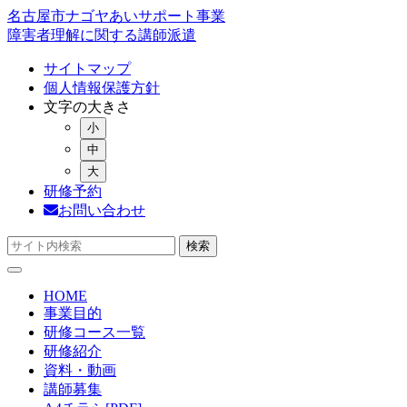
コ
名古屋市ナゴヤあいサポート事業
ン
障害者理解に関する講師派遣
テ
サイトマップ
ン
個人情報保護方針
ツ
文字の大きさ
へ
小
ス
キ
中
ッ
大
プ
研修予約
お問い合わせ
検索
HOME
事業目的
研修コース一覧
研修紹介
資料・動画
講師募集